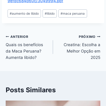
9efdc684d60c/3049994.pdf
Tags
#
aumento de libido
#
libido
#
maca peruana
do
Post:
Navegação
ANTERIOR
PRÓXIMO
Quais os benefícios
Creatina: Escolha a
de
da Maca Peruana?
Melhor Opção em
Post
Aumenta libido?
2025
Posts Similares